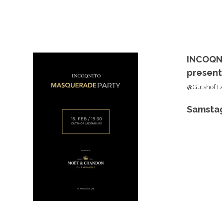
INCOQN
presen
@Gutshof L
Samstag