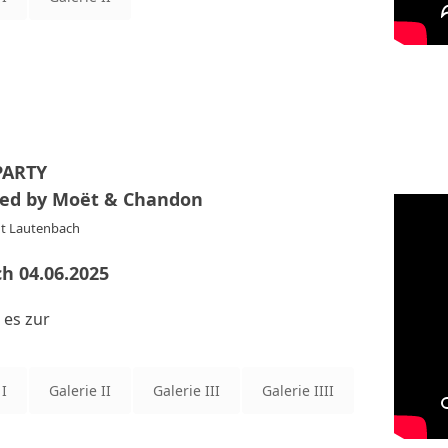
PARTY
ted by Moët & Chandon
t Lautenbach
h 04.06.2025
 es zur
 I
Galerie II
Galerie III
Galerie IIII