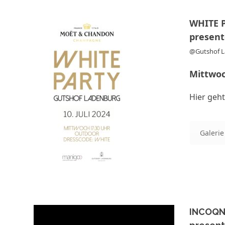
WHITE 
presen
@Gutshof 
Mittwoc
Hier geht
Galerie
INCOQN