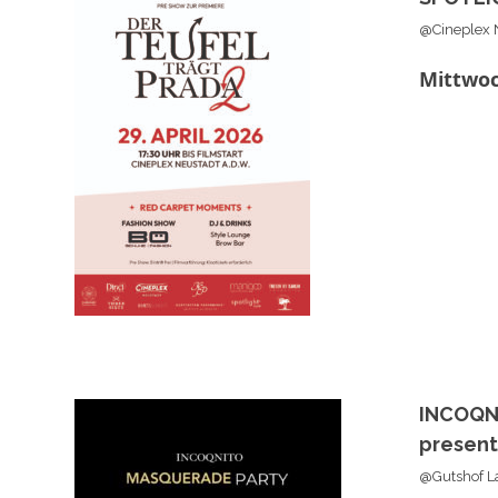
@Cineplex 
Mittwoc
INCOQN
presen
@Gutshof L