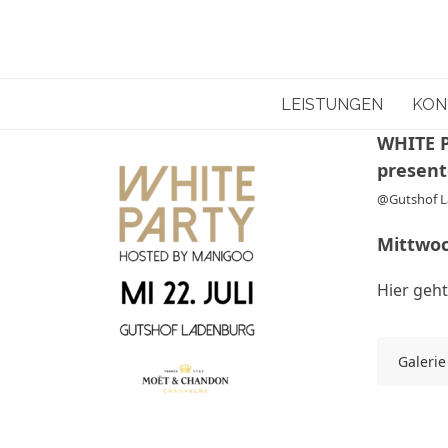
Skip
to
content
LEISTUNGEN
KON
WHITE 
presen
@Gutshof 
Mittwoc
Hier geht
Galerie