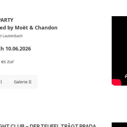
PARTY
ted by Moët & Chandon
t Lautenbach
h 10.06.2026
 es zur
 I
Galerie II
GHT CLUB – DER TEUFEL TRÄGT PRADA