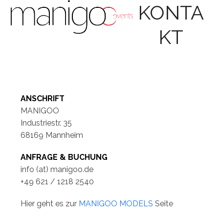
Open
Close
Skip
KONTA
to
mobile
mobile
content
KT
menu
menu
ANSCHRIFT
MANIGOO
Industriestr. 35
68169 Mannheim
ANFRAGE & BUCHUNG
info (at) manigoo.de
+49 621 / 1218 2540
Hier geht es zur
MANIGOO MODELS
Seite