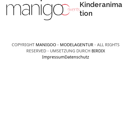
Open
Close
Skip
Kinderanima
to
tion
mobile
mobile
content
menu
menu
COPYRIGHT
MANIGOO - MODELAGENTUR
- ALL RIGHTS
RESERVED - UMSETZUNG DURCH
BIRDIX
Impressum
Datenschutz