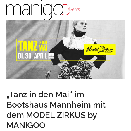
Open
Close
Skip
to
mobile
mobile
content
menu
menu
„Tanz in den Mai“ im
Bootshaus Mannheim mit
dem MODEL ZIRKUS by
MANIGOO