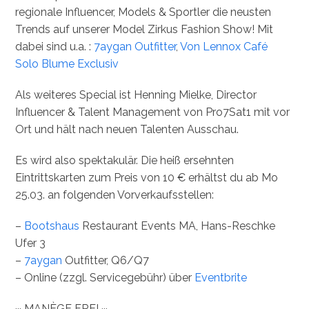
regionale Influencer, Models & Sportler die neusten
Trends auf unserer Model Zirkus Fashion Show! Mit
dabei sind u.a. :
7aygan Outfitter
,
Von Lennox
Café
Solo
Blume Exclusiv
Als weiteres Special ist Henning Mielke, Director
Influencer & Talent Management von Pro7Sat1 mit vor
Ort und hält nach neuen Talenten Ausschau.
Es wird also spektakulär. Die heiß ersehnten
Eintrittskarten zum Preis von 10 € erhältst du ab Mo
25.03. an folgenden Vorverkaufsstellen:
–
Bootshaus
Restaurant Events MA, Hans-Reschke
Ufer 3
–
7aygan
Outfitter, Q6/Q7
– Online (zzgl. Servicegebühr) über
Eventbrite
··· MANÈGE FREI ···